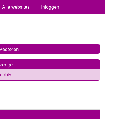
Alle websites
Inloggen
nvesteren
verige
eebly