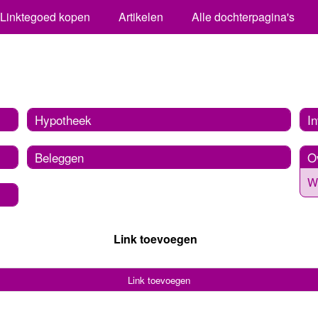
Linktegoed kopen
Artikelen
Alle dochterpagina's
Hypotheek
I
Beleggen
O
W
Link toevoegen
Link toevoegen