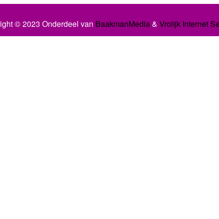
ight © 2023 Onderdeel van
BaakmanMedia
&
Vrolijk Internet S